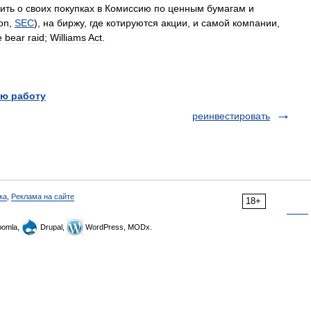
ить
о
своих
покупках
в
Комиссию
по
ценным
бумагам
и
on
,
SEC
),
на
биржу
,
где
котируются
акции
,
и
самой
компании
,
е
bear
raid
;
Williams
Act
.
ю работу
реинвестировать
ка
,
Реклама на сайте
18+
omla,
Drupal,
WordPress, MODx.