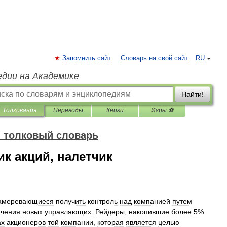
Запомнить сайт
Словарь на свой сайт
RU
едии на Академике
Найти!
Толкования
Переводы
Книги
Игры ⚽
 толковый словарь
ик акций, налетчик
амеревающиеся
получить
контроль
над
компанией
путем
ачения
новых
управляющих
.
Рейдеры
,
накопившие
более
5
%
ах
акционеров
той
компании
,
которая
является
целью