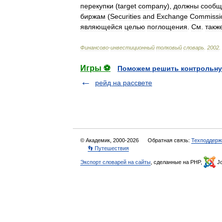
перекупки
(
target
company
),
должны
сообщ
биржам
(
Securities
and
Exchange
Commissi
являющейся
целью
поглощения
.
См
.
такж
Финансово
-
инвестиционный
толковый
словарь
.
2002
.
Игры ⚽
Поможем решить контрольну
рейд на рассвете
© Академик, 2000-2026
Обратная связь:
Техподдерж
👣 Путешествия
Экспорт словарей на сайты
, сделанные на PHP,
Jo