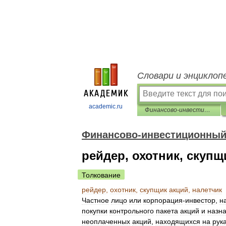
Словари и энциклоп
academic.ru
Финансово-инвестиционный толковый словарь
Финансово-инвестиционный
рейдер, охотник, скупщ
Толкование
рейдер
,
охотник
,
скупщик
акций
,
налетчик
Частное
лицо
или
корпорация
-
инвестор
,
н
покупки
контрольного
пакета
акций
и
назн
неоплаченных
акций
,
находящихся
на
рук